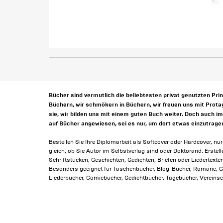
Bücher sind vermutlich die beliebtesten privat genutzten Pri
Büchern, wir schmökern in Büchern, wir freuen uns mit Prot
sie, wir bilden uns mit einem guten Buch weiter. Doch auch i
auf Bücher angewiesen, sei es nur, um dort etwas einzutrag
Bestellen Sie Ihre Diplomarbeit als Softcover oder Hardcover, nu
gleich, ob Sie Autor im Selbstverlag sind oder Doktorand. Erstel
Schriftstücken, Geschichten, Gedichten, Briefen oder Liedertexten
Besonders geeignet für Taschenbücher, Blog-Bücher, Romane, G
Liederbücher, Comicbücher, Gedichtbücher, Tagebücher, Vereins