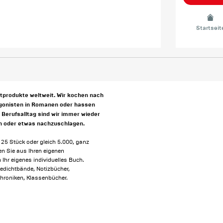
Startseit
ntprodukte weltweit. Wir kochen nach
agonisten in Romanen oder hassen
m Berufsalltag sind wir immer wieder
en oder etwas nachzuschlagen.
r 25 Stück oder gleich 5.000, ganz
len Sie aus Ihren eigenen
 Ihr eigenes individuelles Buch.
edichtbände, Notizbücher,
chroniken, Klassenbücher.